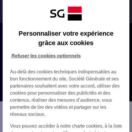
pour tout
changement de situation ayant un
Indemnités fin de carrière
impact fiscal
(ex : changement lié à la
résidence fiscale ou au statut).
L’auto-certification de résidence fiscale une fois
remplie, datée et signée, est valable jusqu’à
Personnaliser votre expérience
l’avènement d’un changement de situation ayant
grâce aux cookies
Trouver un centre d'affaires
un impact fiscal.
Refuser les cookies optionnels
Les clients non résidents seront reportés
Questions fréquentes
annuellement par l’administration française à
leur autorité fiscale sur la base des revenus
Autres sites SG
Au-delà des cookies techniques indispensables au
perçus en France.
bon fonctionnement du site, Société Générale et ses
partenaires souhaitent avec votre accord, utiliser des
Sont concernés par la collecte de l’auto-
cookies pour personnaliser des publicités et des
certification de résidence fiscale :
contenus, réaliser des mesures d’audience, vous
tous les clients particuliers, professionnels et
permettre de lire des vidéos et partager sur les
entreprises, organismes à but non lucratif et
réseaux sociaux.
Économie publique à l’exclusion des
contreparties non bancarisables de
Assistance
Vous pouvez accéder à notre charte cookies, à la liste
l'économie publique (contreparties ne
Sécurité