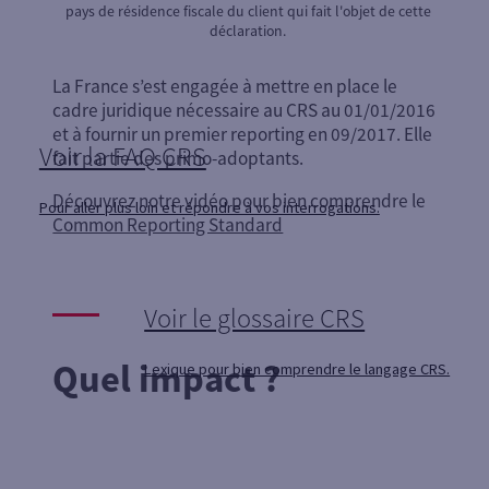
pays de résidence fiscale du client qui fait l'objet de cette
déclaration.
La France s’est engagée à mettre en place le
cadre juridique nécessaire au CRS au 01/01/2016
et à fournir un premier reporting en 09/2017. Elle
Voir la FAQ CRS
fait partie des primo-adoptants.
Découvrez notre vidéo pour bien comprendre le
Pour aller plus loin et répondre à vos interrogations.
Common Reporting Standard
Voir le glossaire CRS
Quel impact ?
Lexique pour bien comprendre le langage CRS.
Dans ce contexte, chaque entité du groupe
Société Générale est donc soumise depuis le