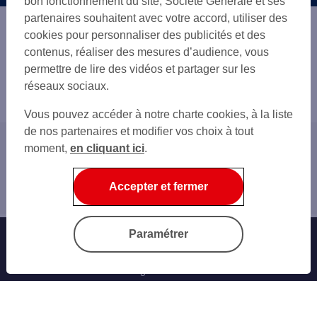
bon fonctionnement du site, Société Générale et ses
partenaires souhaitent avec votre accord, utiliser des
cookies pour personnaliser des publicités et des
contenus, réaliser des mesures d’audience, vous
permettre de lire des vidéos et partager sur les
réseaux sociaux.
Vous pouvez accéder à notre charte cookies, à la liste
de nos partenaires et modifier vos choix à tout
moment,
en cliquant ici
.
Accueil
Home
Accepter et fermer
Financer
Paramétrer
Banque au quotidien
Sogecash Net
Carte bancaire
Virement SEPA
Facture par carte