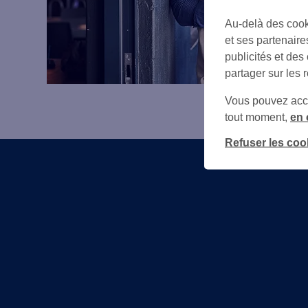
Au-delà des cook
et ses partenaire
publicités et des
partager sur les 
Vous pouvez accéd
tout moment,
en 
Refuser les coo