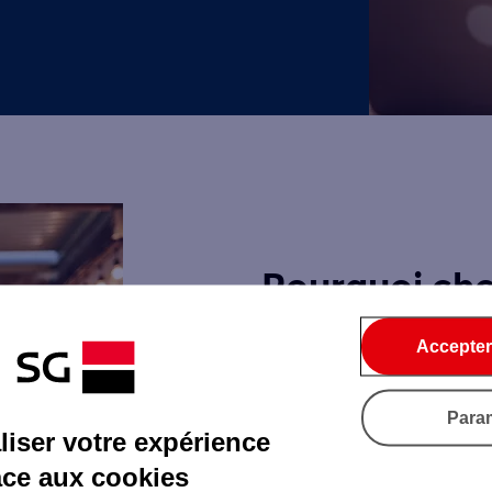
Pourquoi choi
Trésorerie :
Accepter
Pour financer u
Proposer le type de cré
Para
iser votre expérience
jours à un an), saisonnie
âce aux cookies
Pour bénéficier