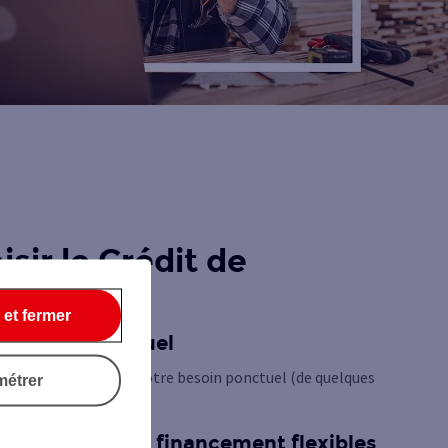
sir le Crédit de
 et fermer
n besoin ponctuel
dit le mieux adapté à votre besoin ponctuel (de quelques
métrer
r ou récurrent.
 de solutions de financement flexibles