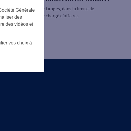
n souple et simple par tirages, dans la limite de
 Société Générale
urée définies avec votre chargé d'affaires.
naliser des
ire des vidéos et
fier vos choix à