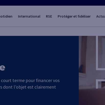
uotidien
International
RSE
Protéger et fidéliser
Actua
ie
it court terme pour financer vos
s dont l’objet est clairement