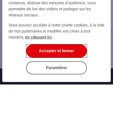
contenus, réaliser des mesures d’audience, vous
permettre de lire des vidéos et partager sur les
réseaux sociaux.
Vous pouvez accéder à notre charte cookies, à la liste
de nos partenaires et modifier vos choix à tout
moment,
en cliquant ici
.
Accueil
Home
Accepter et fermer
Au quotidien
Sogecash Net
Paramétrer
Banque au quotidien
Sogecash Net
Carte bancaire
Virement SEPA
Facture par carte