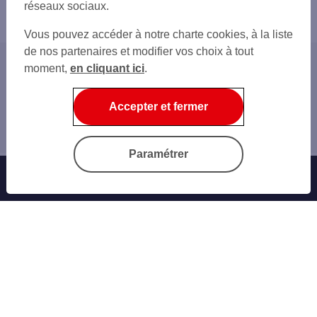
réseaux sociaux.
Vous pouvez accéder à notre charte cookies, à la liste
de nos partenaires et modifier vos choix à tout
moment,
en cliquant ici
.
Accueil
Home
Accepter et fermer
RSE
Crédit bail mobilier
Paramétrer
Banque au quotidien
Sogecash Net
Carte bancaire
Virement SEPA
Facture par carte
Nos financements
Crédit bail immobilier